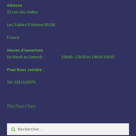
choisies
Adresse
sur
55 rue des Halles
la
Les Sables D’olonne 85100
page
du
France
produit
Heures d’ouverture
Du Mardi au Samedi : 10h00—12h30 et 14h30-18h30
Pour Nous Joindre :
Tel: 0251320979
Rechercher
Rechercher :