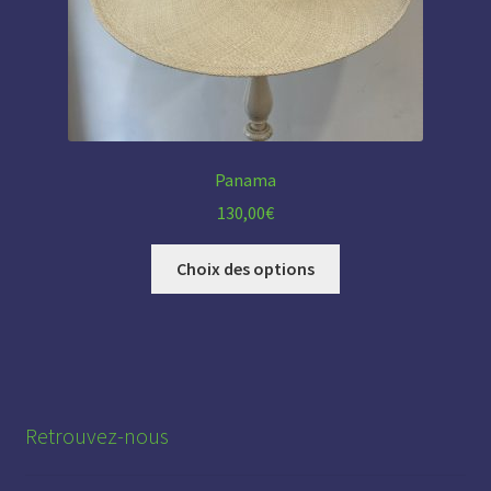
Panama
130,00
€
Ce
Choix des options
produit
a
plusieurs
variations.
Les
options
Retrouvez-nous
peuvent
être