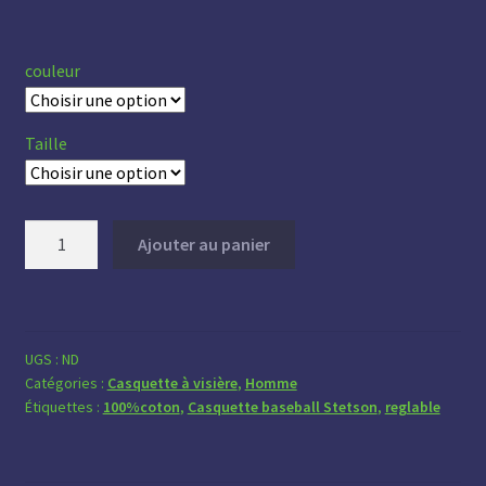
couleur
Taille
quantité
Ajouter au panier
de
Casquette
Stetson
UGS :
ND
Catégories :
Casquette à visière
,
Homme
Étiquettes :
100%coton
,
Casquette baseball Stetson
,
reglable