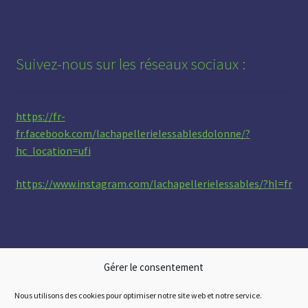
Suivez-nous sur les réseaux sociaux :
https://fr-
fr.facebook.com/lachapellerielessablesdolonne/?
hc_location=ufi
https://www.instagram.com/lachapellerielessables/?hl=fr
Gérer le consentement
Nous utilisons des cookies pour optimiser notre site web et notre service.
© La chapellerie Les Sables 2026