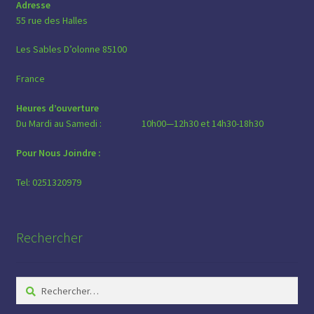
choisies
Adresse
sur
55 rue des Halles
la
Les Sables D’olonne 85100
page
du
France
produit
Heures d’ouverture
Du Mardi au Samedi : 10h00—12h30 et 14h30-18h30
Pour Nous Joindre :
Tel: 0251320979
Rechercher
Rechercher :