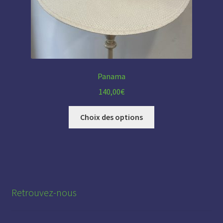
Panama
140,00
€
Ce
Choix des options
produit
a
plusieurs
variations.
Les
options
Retrouvez-nous
peuvent
être