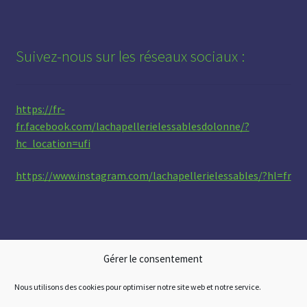
Suivez-nous sur les réseaux sociaux :
https://fr-
fr.facebook.com/lachapellerielessablesdolonne/?
hc_location=ufi
https://www.instagram.com/lachapellerielessables/?hl=fr
Gérer le consentement
Nous utilisons des cookies pour optimiser notre site web et notre service.
© La chapellerie Les Sables 2026